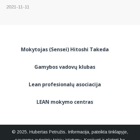
2021-11-11
Mokytojas (Sensei) Hitoshi Takeda
Gamybos vadovų klubas
Lean profesionalų asociacija
LEAN mokymo centras
© 2025. Hubertas Petružis. Informacija, pateikta tinklapyje,
saugoma autorinių teisių įstatymų. Kopijuoti ir platinti be