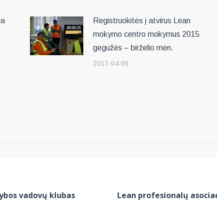
da
Registruokitės į atvirus Lean
mokymo centro mokymus 2015
gegužės – birželio mėn.
2017-04-06
bos vadovų klubas
Lean profesionalų asociac