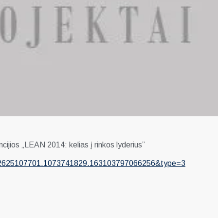
ijios „LEAN 2014: kelias į rinkos lyderius”
022625107701.1073741829.163103797066256&type=3