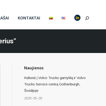
RAŠAI
KONTAKTAI
Search:
Linkedin
page
opens
in
erius”
new
window
Naujienos
Kelionė į Volvo Trucks gamyklą ir Volvo
Trucks Service centrą Gothenburgh,
Švedijoje
2025-05-26