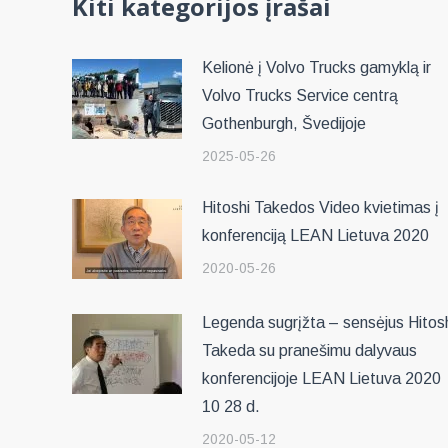
Kiti kategorijos įrašai
Kelionė į Volvo Trucks gamyklą ir
Volvo Trucks Service centrą
Gothenburgh, Švedijoje
2025-05-26
Hitoshi Takedos Video kvietimas į
konferenciją LEAN Lietuva 2020
2020-05-26
Legenda sugrįžta – sensėjus Hitos
Takeda su pranešimu dalyvaus
konferencijoje LEAN Lietuva 2020
10 28 d.
2020-05-12