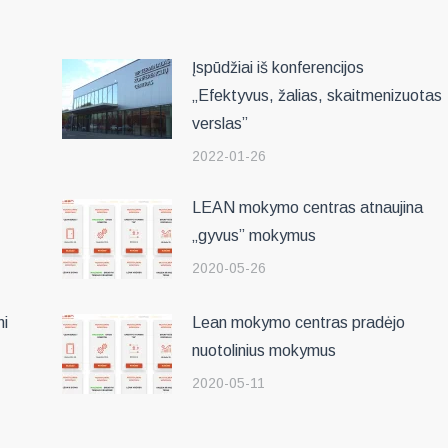
Įspūdžiai iš konferencijos
„Efektyvus, žalias, skaitmenizuotas
verslas”
2022-01-26
LEAN mokymo centras atnaujina
„gyvus” mokymus
2020-05-26
hi
Lean mokymo centras pradėjo
nuotolinius mokymus
2020-05-11