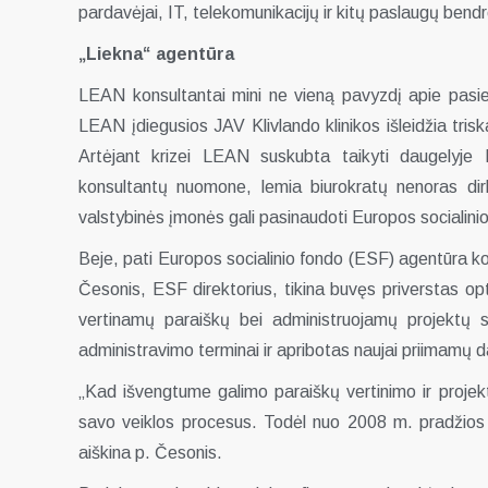
pardavėjai, IT, telekomunikacijų ir kitų paslaugų bend
„Liekna“ agentūra
LEAN konsultantai mini ne vieną pavyzdį apie pasiek
LEAN įdiegusios JAV Klivlando klinikos išleidžia tris
Artėjant krizei LEAN suskubta taikyti daugelyje D
konsultantų nuomone, lemia biurokratų nenoras di
valstybinės įmonės gali pasinaudoti Europos socialin
Beje, pati Europos socialinio fondo (ESF) agentūra k
Česonis, ESF direktorius, tikina buvęs priverstas op
vertinamų paraiškų bei administruojamų projektų s
administravimo terminai ir apribotas naujai priimamų d
„Kad išvengtume galimo paraiškų vertinimo ir projek
savo veiklos procesus. Todėl nuo 2008 m. pradžios 
aiškina p. Česonis.