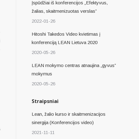
Įspūdžiai iš konferencijos „Efektyvus,
ų
žalias, skaitmenizuotas verslas”
ų
2022-01-26
e
Hitoshi Takedos Video kvietimas į
i
konferenciją LEAN Lietuva 2020
ė
2020-05-26
LEAN mokymo centras atnaujina „gyvus”
.
mokymus
2020-05-26
ų
Straipsniai
ų
Lean, žalio kurso ir skaitmenizacijos
sinergija (Konferencijos video)
a
2021-11-11