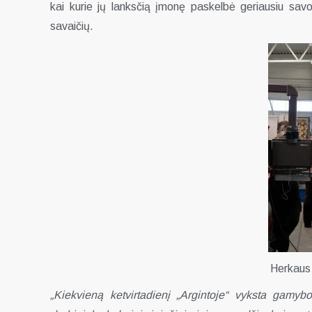
kai kurie jų lanksčią įmonę paskelbė geriausiu sav
savaičių.
Herkaus 
„Kiekvieną ketvirtadienį „Argintoje“ vyksta gamyb