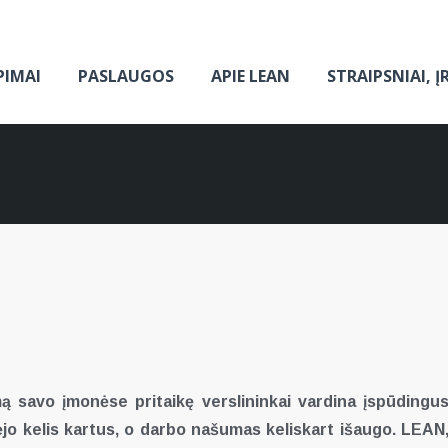
PIMAI
PASLAUGOS
APIE LEAN
STRAIPSNIAI, Į
 savo įmonėse pritaikę verslininkai vardina įspūdingu
o kelis kartus, o darbo našumas keliskart išaugo. LEAN