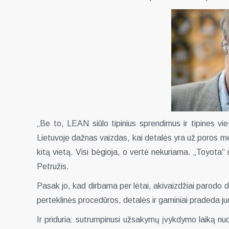
„Be to, LEAN siūlo tipinius sprendimus ir tipines vi
Lietuvoje dažnas vaizdas, kai detalės yra už poros met
kitą vietą. Visi bėgioja, o vertė nekuriama. „Toyota“
Petružis.
Pasak jo, kad dirbama per lėtai, akivaizdžiai parodo d
perteklinės procedūros, detalės ir gaminiai pradeda ju
Ir priduria: sutrumpinusi užsakymų įvykdymo laiką nuo