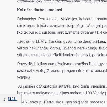
darbininkų lyderiais ir inžinieriais sprendžia, kaip 
Kol nėra darbo – mokosi
Raimundas Petrauskas, Vokietijos koncerno antrin
direktorius, tokiais rezultatais kaip „Arginta“ negali p
liko tik pusė, o sustojus pardavimams dirbama tik 4 di
„Bet jei ne LEAN, šiandien gyventume daug sunkiau. LEA
vertės nekuriančių darbų, išvengti nereikalingų išlai
srityse, kuriose buvo iškelti konkretūs tikslai, pasiekt
Pavyzdžiui, laikas nuo užsakymo pradžios iki jo įgyv
užsibrėžta vietoj 2 vienetų pagaminti 8 ir to pasie
valandą.
Su įmonės darbuotojais sutarta, kad tomis dienomis, 
būtų skirta mokymams, už juos mokama 100 % atlygi
ATGAL
LEAN, sako p. Petrauskas, nesibaigiantis procesas – 