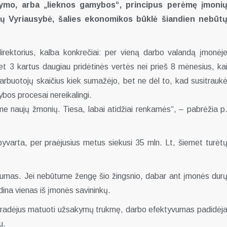
ymo, arba „lieknos gamybos“, principus perėmę įmoni
tų Vyriausybė, šalies ekonomikos būklė šiandien nebūt
ektorius, kalba konkrečiai: per vieną darbo valandą įmonėj
et 3 kartus daugiau pridėtinės vertės nei prieš 8 mėnesius, ka
arbuotojų skaičius kiek sumažėjo, bet ne dėl to, kad susitrauk
ybos procesai nereikalingi.
me naujų žmonių. Tiesa, labai atidžiai renkamės“, – pabrėžia p
apyvarta, per praėjusius metus siekusi 35 mln. Lt, šiemet turėt
mas. Jei nebūtume žengę šio žingsnio, dabar ant įmonės dur
ina vienas iš įmonės savininkų.
 pradėjus matuoti užsakymų trukmę, darbo efektyvumas padidėj
u.