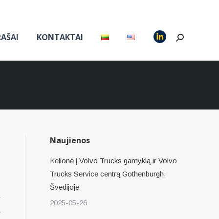
RAŠAI
KONTAKTAI
Search:
Linkedin
page
opens
in
new
window
Naujienos
Kelionė į Volvo Trucks gamyklą ir Volvo
Trucks Service centrą Gothenburgh,
Švedijoje
s
2025-05-26
,