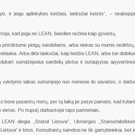
kyti, ir jeigu aplinkybės keičiasi, lanksčiai keistis“, – neabejoj
artoja, kad jeigu ne LEAN, šiandien nežinia kaip gyventų.
a pritrūktume pinigų sandėliams, arba niekas su mumis nedirbtų
nelaukia. Arba dirbi lanksčiai, kaip leidžia LEAN, arba turi dideliu
e dukart sumažėjusius sandėlių plotus ir sutaupytas apyvartine
 vykdymo laikas sutrumpėjo nuo mėnesio iki savaitės, o darb
ko bene pusantrų metų, per tą laiką jie patys pamatė, kad kylan
o vietas. Po truputį darbuotojai tapo partneriais.
, LEAN diegia „Statoil Lietuva“, Ukmergės „Stansefabrikke
ietuva“ ir kitos. Konsultantų samdosi ne tik gamybininkai, bet i