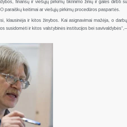
bos, finansų ir viešųjų pirkimų tikrinimo žinių ir galės dirbti s
 O paraiškų keitimai ar viešųjų pirkimų procedūros paspartės.
i, klausinėja ir kitos žinybos. Kai asignavimai mažėja, o darb
 susidomėti ir kitos valstybinės institucijos bei savivaldybės“,