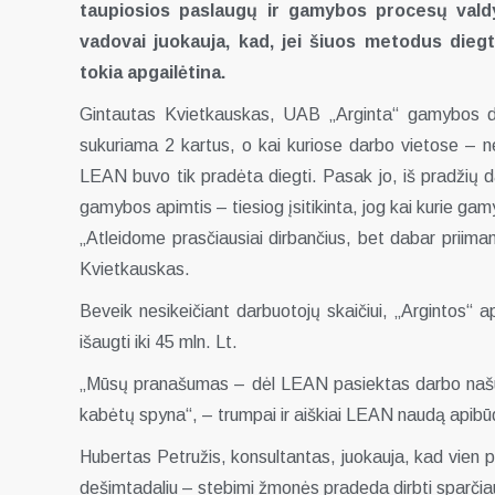
taupiosios paslaugų ir gamybos procesų vald
vadovai juokauja, kad, jei šiuos metodus dieg
tokia apgailėtina.
Gintautas Kvietkauskas, UAB „Arginta“ gamybos dir
sukuriama 2 kartus, o kai kuriose darbo vietose – n
LEAN buvo tik pradėta diegti. Pasak jo, iš pradžių d
gamybos apimtis – tiesiog įsitikinta, jog kai kurie gam
„Atleidome prasčiausiai dirbančius, bet dabar priima
Kvietkauskas.
Beveik nesikeičiant darbuotojų skaičiui, „Argintos“ 
išaugti iki 45 mln. Lt.
„Mūsų pranašumas – dėl LEAN pasiektas darbo našu
kabėtų spyna“, – trumpai ir aiškiai LEAN naudą apibūd
Hubertas Petružis, konsultantas, juokauja, kad vien
dešimtadaliu – stebimi žmonės pradeda dirbti sparčia