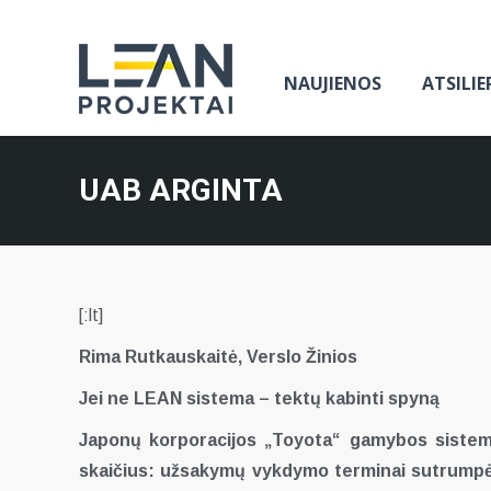
NAUJIENOS
ATSILIE
UAB ARGINTA
[:lt]
Rima Rutkauskaitė, Verslo Žinios
Jei ne LEAN sistema – tektų kabinti spyną
Japonų korporacijos „Toyota“ gamybos sistemą
skaičius: užsakymų vykdymo terminai sutrumpėj