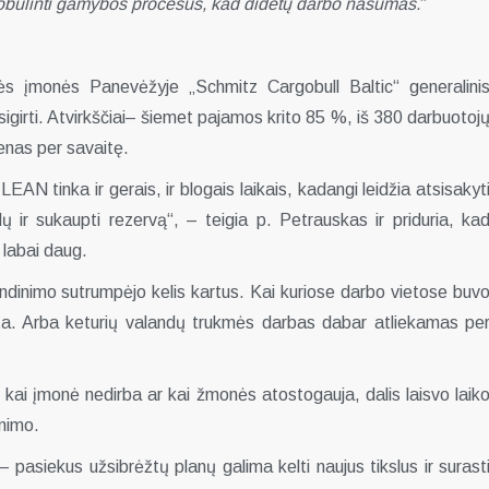
patobulinti gamybos procesus, kad didėtų darbo našumas.
“
ės įmonės Panevėžyje „Schmitz Cargobull Baltic“ generalini
asigirti. Atvirkščiai– šiemet pajamos krito 85 %, iš 380 darbuotoj
enas per savaitę.
N tinka ir gerais, ir blogais laikais, kadangi leidžia atsisakyt
dų ir sukaupti rezervą“, – teigia p. Petrauskas ir priduria, ka
a labai daug.
endinimo sutrumpėjo kelis kartus. Kai kuriose darbo vietose buv
kta. Arba keturių valandų trukmės darbas dabar atliekamas pe
kai įmonė nedirba ar kai žmonės atostogauja, dalis laisvo laik
nimo.
pasiekus užsibrėžtų planų galima kelti naujus tikslus ir surast