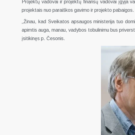
Projektų vadovai ir projektų finansų vadovai įgyja vady
projektais nuo paraiškos gavimo ir projekto pabaigos.
„Žinau, kad Sveikatos apsaugos ministerija tuo domis
apimtis auga, manau, vadybos tobulinimu bus priverstos
įsitikinęs p. Česonis.