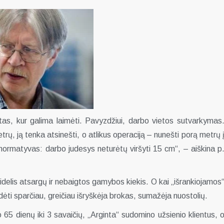
etas, kur galima laimėti. Pavyzdžiui, darbo vietos sutvarkymas
rų, ją tenka atsinešti, o atlikus operaciją – nunešti porą metrų 
 normatyvas: darbo judesys neturėtų viršyti 15 cm“, – aiškina p
idelis atsargų ir nebaigtos gamybos kiekis. O kai „išrankiojamos
dėti sparčiau, greičiau išryškėja brokas, sumažėja nuostolių.
 65 dienų iki 3 savaičių, „Arginta“ sudomino užsienio klientus, 