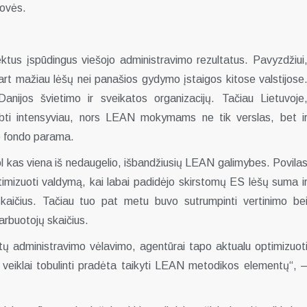
rovės.
tus įspūdingus viešojo administravimo rezultatus. Pavyzdžiui
kart mažiau lėšų nei panašios gydymo įstaigos kitose valstijose
anijos švietimo ir sveikatos organizacijų. Tačiau Lietuvoje
rbti intensyviau, nors LEAN mokymams ne tik verslas, bet i
io fondo parama.
ol kas viena iš nedaugelio, išbandžiusių LEAN galimybes. Povila
timizuoti valdymą, kai labai padidėjo skirstomų ES lėšų suma i
kaičius. Tačiau tuo pat metu buvo sutrumpinti vertinimo be
arbuotojų skaičius.
tų administravimo vėlavimo, agentūrai tapo aktualu optimizuot
veiklai tobulinti pradėta taikyti LEAN metodikos elementų“, 