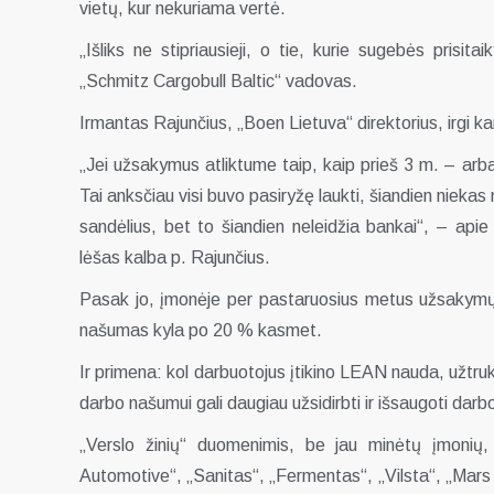
vietų, kur nekuriama vertė.
„Išliks ne stipriausieji, o tie, kurie sugebės prisitai
„Schmitz Cargobull Baltic“ vadovas.
Irmantas Rajunčius, „Boen Lietuva“ direktorius, irgi k
„Jei užsakymus atliktume taip, kaip prieš 3 m. – arb
Tai anksčiau visi buvo pasiryžę laukti, šiandien niekas 
sandėlius, bet to šiandien neleidžia bankai“, – api
lėšas kalba p. Rajunčius.
Pasak jo, įmonėje per pastaruosius metus užsakymų
našumas kyla po 20 % kasmet.
Ir primena: kol darbuotojus įtikino LEAN nauda, užtru
darbo našumui gali daugiau užsidirbti ir išsaugoti darb
„Verslo žinių“ duomenimis, be jau minėtų įmonių
Automotive“, „Sanitas“, „Fermentas“, „Vilsta“, „Mars L