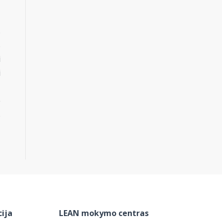
s
s
i
i
e
s
ija
LEAN mokymo centras