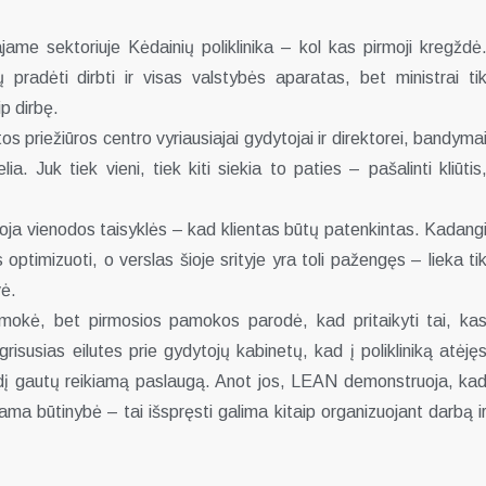
me sektoriuje Kėdainių poliklinika – kol kas pirmoji kregždė
pradėti dirbti ir visas valstybės aparatas, bet ministrai ti
ip dirbę.
s priežiūros centro vyriausiajai gydytojai ir direktorei, bandyma
a. Juk tiek vieni, tiek kiti siekia to paties – pašalinti kliūtis
lioja vienodos taisyklės – kad klientas būtų patenkintas. Kadang
imizuoti, o verslas šioje srityje yra toli pažengęs – lieka ti
vė.
emokė, bet pirmosios pamokos parodė, kad pritaikyti tai, ka
risusias eilutes prie gydytojų kabinetų, kad į polikliniką atėję
dį gautų reikiamą paslaugą. Anot jos, LEAN demonstruoja, ka
ama būtinybė – tai išspręsti galima kitaip organizuojant darbą i