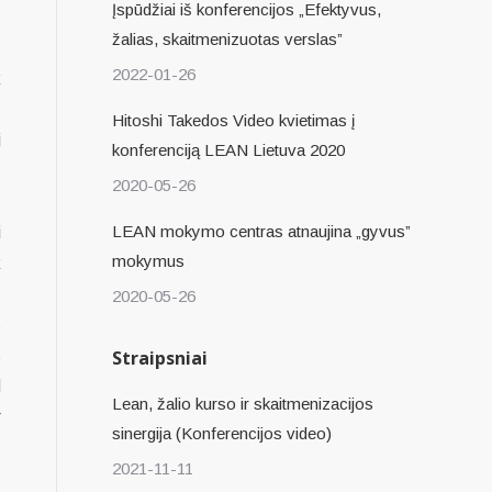
Įspūdžiai iš konferencijos „Efektyvus,
žalias, skaitmenizuotas verslas”
.
2022-01-26
k
Hitoshi Takedos Video kvietimas į
i
konferenciją LEAN Lietuva 2020
,
2020-05-26
LEAN mokymo centras atnaujina „gyvus”
i
mokymus
k
2020-05-26
s
s
Straipsniai
d
Lean, žalio kurso ir skaitmenizacijos
r
sinergija (Konferencijos video)
2021-11-11