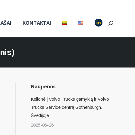
RAŠAI
KONTAKTAI
Search:
Linkedin
page
opens
in
nis)
new
window
Naujienos
Kelionė į Volvo Trucks gamyklą ir Volvo
Trucks Service centrą Gothenburgh,
Švedijoje
:
2025-05-26
u