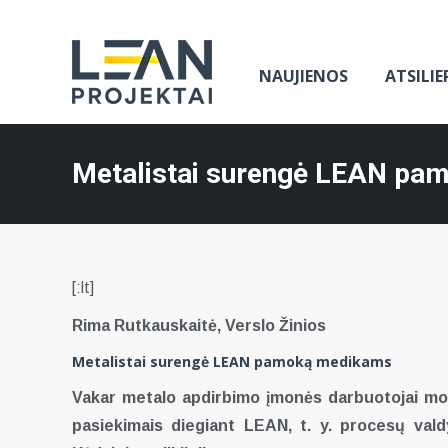
NAUJIENOS
ATSILIE
Metalistai surengė LEAN pamo
[:lt]
Rima Rutkauskaitė, Verslo Žinios
Metalistai surengė LEAN pamoką medikams
Vakar metalo apdirbimo įmonės darbuotojai mok
pasiekimais diegiant LEAN, t. y. procesų valdy