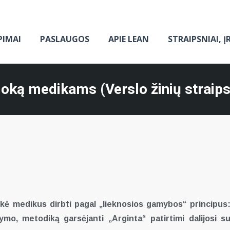
PIMAI
PASLAUGOS
APIE LEAN
STRAIPSNIAI, Į
ką medikams (Verslo žinių straips
ė medikus dirbti pagal „lieknosios gamybos“ principus
mo, metodiką garsėjanti „Arginta“ patirtimi dalijosi s