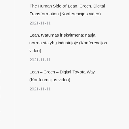
The Human Side of Lean, Green, Digital
.
Transformation (Konferencijos video)
ų
2021-11-11
Lean, tvarumas ir skaitmena: nauja
a
norma statybų industrijoje (Konferencijos
V
video)
s
2021-11-11
N
Lean – Green – Digital Toyota Way
(Konferencijos video)
N
2021-11-11
i
r
o