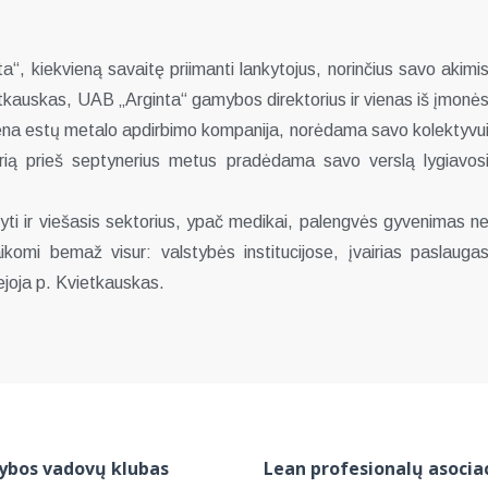
a“, kiekvieną savaitę priimanti lankytojus, norinčius savo akimi
ietkauskas, UAB „Arginta“ gamybos direktorius ir vienas iš įmonė
viena estų metalo apdirbimo kompanija, norėdama savo kolektyvu
kurią prieš septynerius metus pradėdama savo verslą lygiavos
i ir viešasis sektorius, ypač medikai, palengvės gyvenimas n
aikomi bemaž visur: valstybės institucijose, įvairias paslauga
ejoja p. Kvietkauskas.
bos vadovų klubas
Lean profesionalų asociac