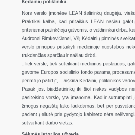
Kėdainių poliklinika.
Nors verslo įmonėse LEAN šalininkų daugėja, viešaja
Praktikai kalba, kad pritaikius LEAN našiau galėtų 
pritariamai palinkčioja galvomis, o valdininkai dirba, ka
Audronei Rimkevičienei, VšĮ Kėdainių pirminės sveikato
verslo principus pritaikyti medicinoje nuostabos nekeli
trukdančias sparčiau ir našiau dirbti.
„Tiek versle, tiek suteikiant medicinos paslaugas, ga
gavome Europos socialinio fondo paramą procesams opt
perimti jo patirtį“, – aiškina Kėdainių poliklinikos vado
Pasak jos, biudžetininkų iki šiol niekas vadybos n
pasiteisino versle, yra įmanoma. Kad ir sutrumpinti įg
žmogus negaištų laiko laukdamas, bet per pusvalan
pacientų eilutė prie gydytojo kabineto nėra neišvengi
sutvarkant darbo vietas.
Sėkmės istorijos užveda