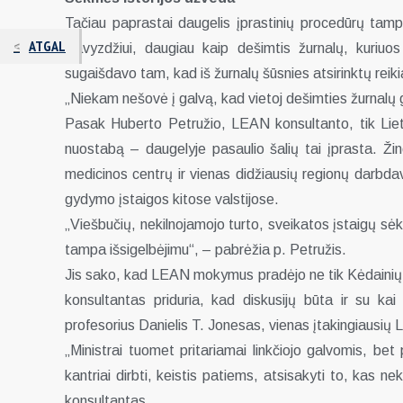
Tačiau paprastai daugelis įprastinių procedūrų tamp
ATGAL
Pavyzdžiui, daugiau kaip dešimtis žurnalų, kuriuos
sugaišdavo tam, kad iš žurnalų šūsnies atsirinktų reikia
„Niekam nešovė į galvą, kad vietoj dešimties žurnalų gal
Pasak Huberto Petružio, LEAN konsultanto, tik Liet
nuostabą – daugelyje pasaulio šalių tai įprasta. Ži
medicinos centrų ir vienas didžiausių regionų darbdav
gydymo įstaigos kitose valstijose.
„Viešbučių, nekilnojamojo turto, sveikatos įstaigų sėk
tampa išsigelbėjimu“, – pabrėžia p. Petružis.
Jis sako, kad LEAN mokymus pradėjo ne tik Kėdainių pol
konsultantas priduria, kad diskusijų būta ir su kai
profesorius Danielis T. Jonesas, vienas įtakingiausių
„Ministrai tuomet pritariamai linkčiojo galvomis, be
kantriai dirbti, keistis patiems, atsisakyti to, kas n
konsultantas.