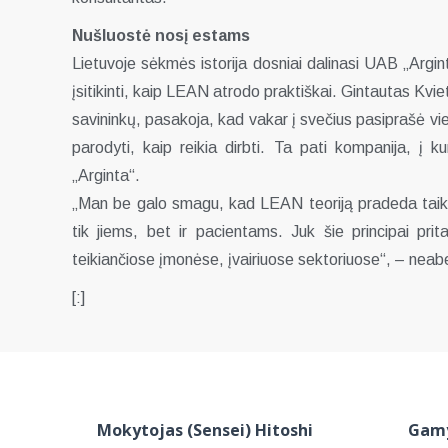
Nušluostė nosį estams
Lietuvoje sėkmės istorija dosniai dalinasi UAB „Argint
įsitikinti, kaip LEAN atrodo praktiškai. Gintautas Kv
savininkų, pasakoja, kad vakar į svečius pasiprašė 
parodyti, kaip reikia dirbti. Ta pati kompanija, į 
„Arginta“.
„Man be galo smagu, kad LEAN teoriją pradeda taikyt
tik jiems, bet ir pacientams. Juk šie principai prit
teikiančiose įmonėse, įvairiuose sektoriuose“, – neab
[:]
Mokytojas (Sensei) Hitoshi
Gamy