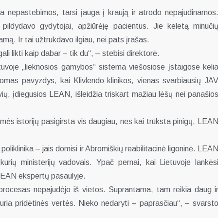
a nepastebimos, tarsi įauga į kraują ir atrodo nepajudinamos
 pildydavo gydytojai, apžiūrėję pacientus. Jie keletą minuči
mą. Ir tai užtrukdavo ilgiau, nei pats įrašas.
i likti kaip dabar – tik du“, – stebisi direktorė.
uvoje „lieknosios gamybos“ sistema viešosiose įstaigose keli
nomas pavyzdys, kai Klivlendo klinikos, vienas svarbiausių JA
ių, įdiegusios LEAN, išleidžia triskart mažiau lėšų nei panašio
mės istorijų pasigirsta vis daugiau, nes kai trūksta pinigų, LEA
iklinika – jais domisi ir Abromiškių reabilitacinė ligoninė. LEA
 kurių ministerijų vadovais. Ypač pernai, kai Lietuvoje lankės
 LEAN ekspertų pasaulyje.
t procesas nepajudėjo iš vietos. Suprantama, tam reikia daug i
ekuria pridėtinės vertės. Nieko nedaryti – paprasčiau“, – svarst